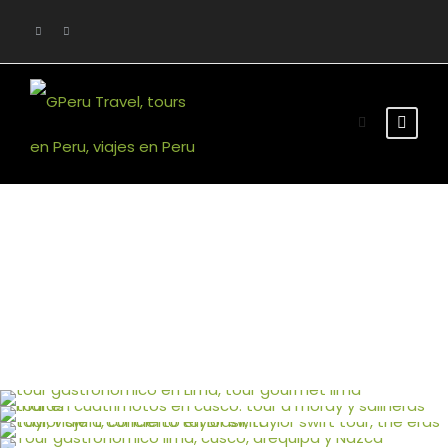
Tour Thumbnail No
Space 2 Columns
TOUR GASTRONÓMICO GOURMET