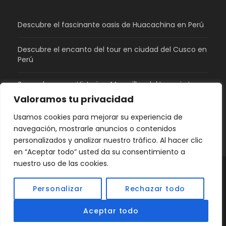
Descubre el fascinante oasis de Huacachina en Perú
Descubre el encanto del tour en ciudad del Cusco en
Perú
Sacsayhuaman: Historia y Maravillas del Imperio Inca
en Perú
Valoramos tu privacidad
Usamos cookies para mejorar su experiencia de
¿Qué tiene de bonito Perú?
navegación, mostrarle anuncios o contenidos
personalizados y analizar nuestro tráfico. Al hacer clic
en “Aceptar todo” usted da su consentimiento a
nuestro uso de las cookies.
© 2026 GPeru Travel | Agencia de Viajes en Perú |
Personalizar
Rechazar todo
Derechos Reservados.
Redes Sociales
Aceptar todo