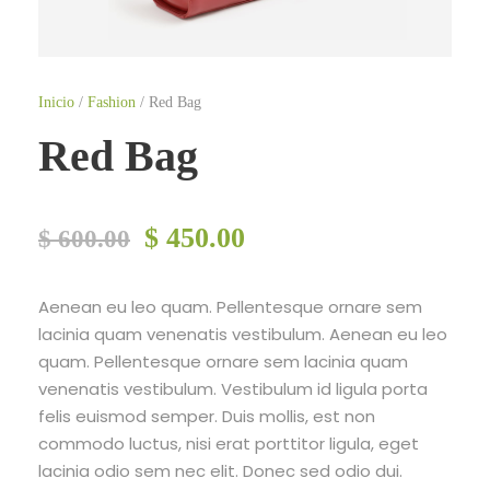
Inicio
/
Fashion
/ Red Bag
Red Bag
E
E
$
450.00
$
600.00
l
l
p
p
Aenean eu leo quam. Pellentesque ornare sem
r
r
lacinia quam venenatis vestibulum. Aenean eu leo
e
e
quam. Pellentesque ornare sem lacinia quam
c
c
venenatis vestibulum. Vestibulum id ligula porta
i
i
felis euismod semper. Duis mollis, est non
o
o
commodo luctus, nisi erat porttitor ligula, eget
o
a
lacinia odio sem nec elit. Donec sed odio dui.
r
c