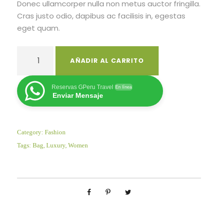
Donec ullamcorper nulla non metus auctor fringilla.
i
t
Cras justo odio, dapibus ac facilisis in, egestas
g
u
eget quam.
i
a
n
l
R
a
e
AÑADIR AL CARRITO
e
l
s
d
e
:
B
Reservas GPeru Travel
En línea
r
$
Enviar Mensaje
a
a
g
:
4
c
$
5
Category:
Fashion
a
0
Tags:
Bag
,
Luxury
,
Women
n
6
.
t
0
0
i
0
0
d
.
.
a
0
d
0