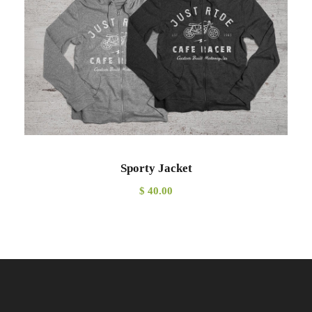
4
.
2
0
0
0
.
.
0
0
.
Sporty Jacket
$
40.00