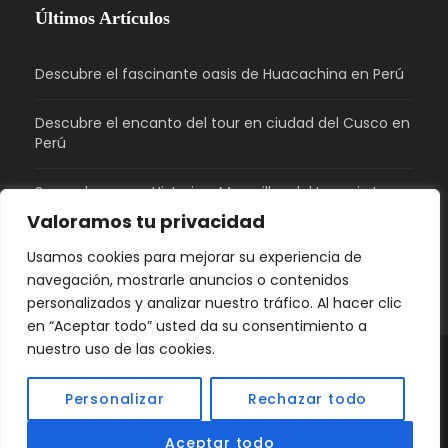
Últimos Artículos
Descubre el fascinante oasis de Huacachina en Perú
Descubre el encanto del tour en ciudad del Cusco en
Perú
Sacsayhuaman: Historia y Maravillas del Imperio Inca
en Perú
Valoramos tu privacidad
Usamos cookies para mejorar su experiencia de
¿Qué tiene de bonito Perú?
navegación, mostrarle anuncios o contenidos
personalizados y analizar nuestro tráfico. Al hacer clic
en “Aceptar todo” usted da su consentimiento a
nuestro uso de las cookies.
© 2026 GPeru Travel | Agencia de Viajes en Perú |
Personalizar
Rechazar todo
Derechos Reservados.
Redes Sociales
Aceptar todo