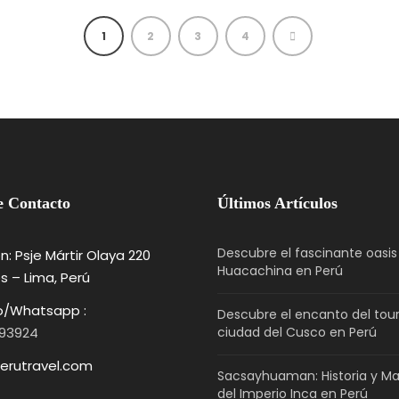
1
2
3
4
e Contacto
Últimos Artículos
Descubre el fascinante oasis
n: Psje Mártir Olaya 220
Huacachina en Perú
es – Lima, Perú
o/Whatsapp :
Descubre el encanto del tou
93924
ciudad del Cusco en Perú
erutravel.com
Sacsayhuaman: Historia y Mar
del Imperio Inca en Perú