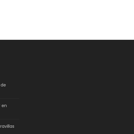
 de
r en
avillas