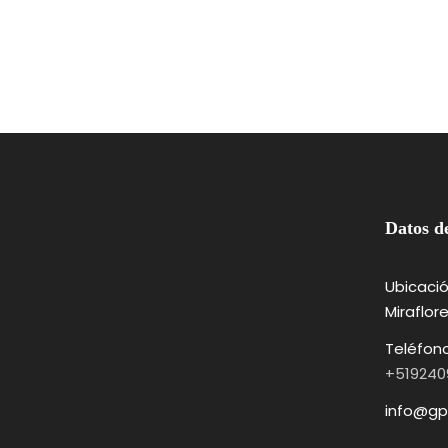
Datos d
Ubicació
Miraflor
Teléfon
+519240
info@gp