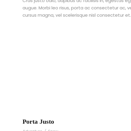
Cras justo odio, dapibus ac facilisis in, egestas eg
augue. Morbi leo risus, porta ac consectetur ac,
cursus magna, vel scelerisque nisl consectetur et
Porta Justo