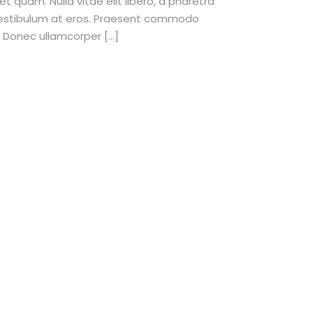
et quam. Nulla vitae elit libero, a pharetra
 vestibulum at eros. Praesent commodo
. Donec ullamcorper […]