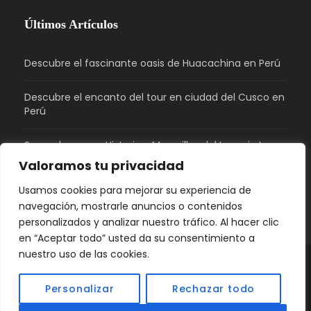
Últimos Artículos
Descubre el fascinante oasis de Huacachina en Perú
Descubre el encanto del tour en ciudad del Cusco en
Perú
Sacsayhuaman: Historia y Maravillas del Imperio Inca
en Perú
Valoramos tu privacidad
Usamos cookies para mejorar su experiencia de
¿Qué tiene de bonito Perú?
navegación, mostrarle anuncios o contenidos
personalizados y analizar nuestro tráfico. Al hacer clic
en “Aceptar todo” usted da su consentimiento a
nuestro uso de las cookies.
© 2026 GPeru Travel | Agencia de Viajes en Perú |
Personalizar
Rechazar todo
Derechos Reservados.