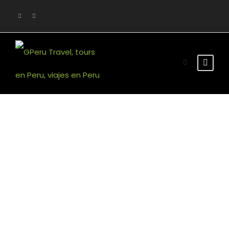
Portfolio Masonry
3 Columns No
Space
No Excerpt, With Space