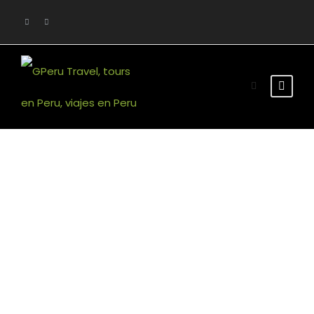
Portfolio 5
Columns
Full Width, With Excerpt & Space