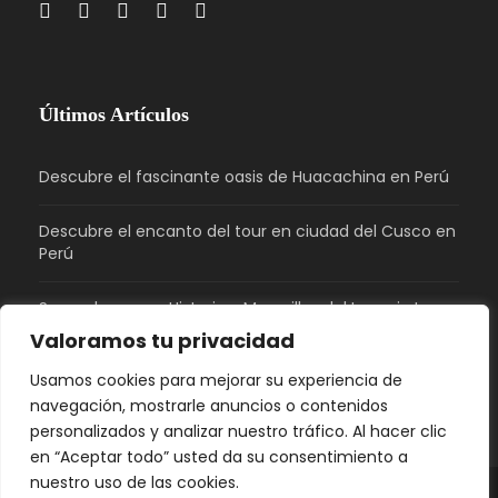
Últimos Artículos
Descubre el fascinante oasis de Huacachina en Perú
Descubre el encanto del tour en ciudad del Cusco en
Perú
Sacsayhuaman: Historia y Maravillas del Imperio Inca
en Perú
Valoramos tu privacidad
Usamos cookies para mejorar su experiencia de
¿Qué tiene de bonito Perú?
navegación, mostrarle anuncios o contenidos
personalizados y analizar nuestro tráfico. Al hacer clic
en “Aceptar todo” usted da su consentimiento a
nuestro uso de las cookies.