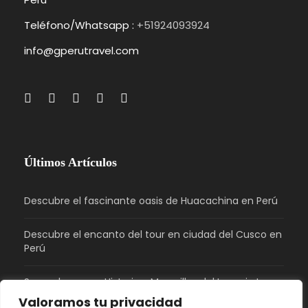
Teléfono/Whatsapp :
+51924093924
info@gperutravel.com
Últimos Artículos
Descubre el fascinante oasis de Huacachina en Perú
Descubre el encanto del tour en ciudad del Cusco en
Perú
Sacsayhuaman: Historia y Maravillas del Imperio Inca
en Perú
Valoramos tu privacidad