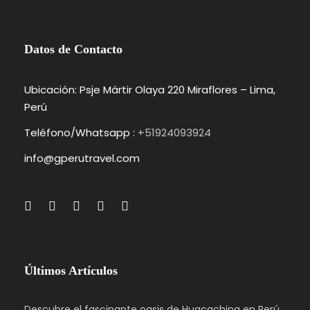
Datos de Contacto
Ubicación: Psje Mártir Olaya 220 Miraflores – Lima,
Perú
Teléfono/Whatsapp :
+51924093924
info@gperutravel.com
Últimos Artículos
Descubre el fascinante oasis de Huacachina en Perú