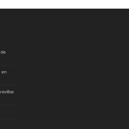
 de
r en
avillas